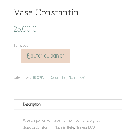
Vase Constantin
25.00
€
1 en stock
Ajouter au panier
quantité
de
Vase
Catégories :
BROCANTE
,
Décoration
,
Non classé
Constantin
Description
Vase Empoli en verre vert à motif de fruits. Signé en
dessous Constantin. Made in Italy. Années 1970.