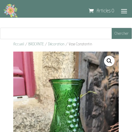
Articles 0
Accueil
/
BROCANTE
/
Décoration
/ Vase Constantin