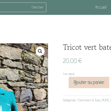
Accueil
Tricot vert ba
20.00
€
1 en stock
Ajouter au panier
quantité
de
Tricot
Catégories :
Chemisiers & Tops
,
MODE
,
vert
bateaux