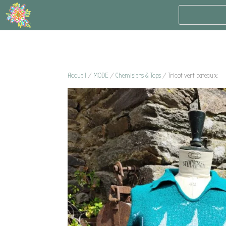
Accueil
/
MODE
/
Chemisiers & Tops
/ Tricot vert bateaux