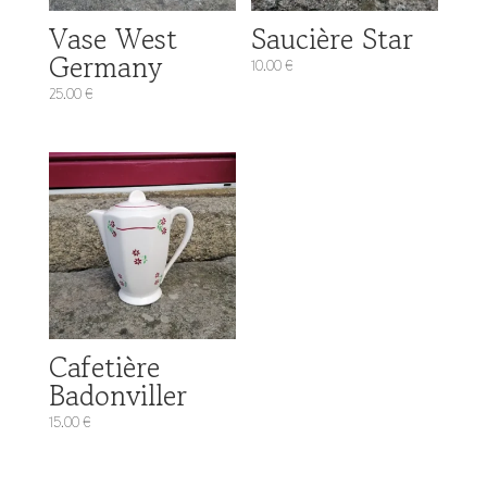
Vase West
Saucière Star
Germany
10.00
€
25.00
€
Cafetière
Badonviller
15.00
€