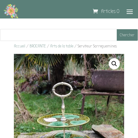
Articles 0
Accueil
/
BROCANTE
/
Arts de la table
/ Serviteur Sarreguemines