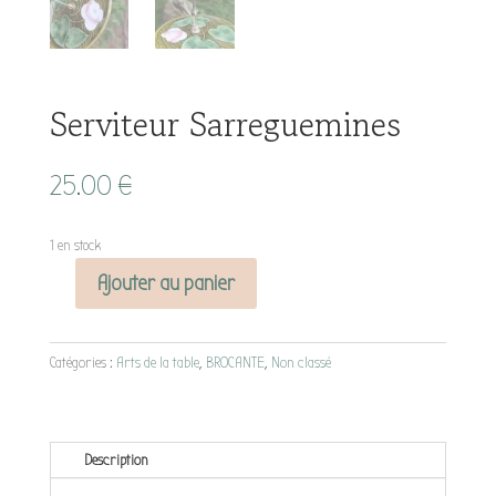
Serviteur Sarreguemines
25.00
€
1 en stock
Ajouter au panier
quantité
de
Serviteur
Catégories :
Arts de la table
,
BROCANTE
,
Non classé
Sarreguemines
Description