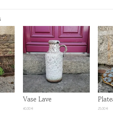
s
Vase Lave
Plate
40.00
€
25.00
€