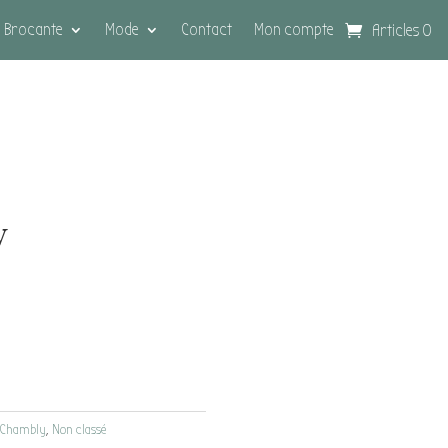
Brocante
Mode
Contact
Mon compte
Articles 0
y
Chambly
,
Non classé