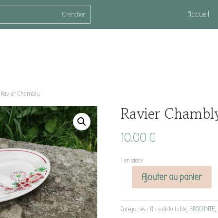
Accueil
Ravier Chambly
Ravier Chambl
10.00
€
1 en stock
Ajouter au panier
quantité
de
Ravier
Catégories :
Arts de la table
,
BROCANTE
,
Chambly