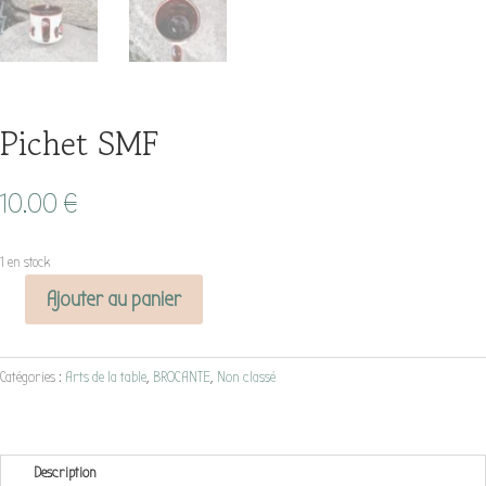
Pichet SMF
10.00
€
1 en stock
Ajouter au panier
quantité
de
Pichet
Catégories :
Arts de la table
,
BROCANTE
,
Non classé
SMF
Description