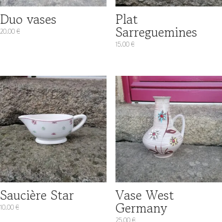
Duo vases
Plat
Sarreguemines
20.00
€
15.00
€
Saucière Star
Vase West
Germany
10.00
€
25.00
€