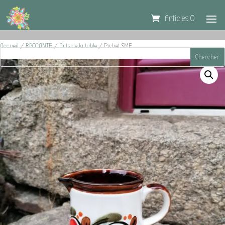
Articles 0
Accueil
/
BROCANTE
/
Arts de la table
/ Pichet SMF