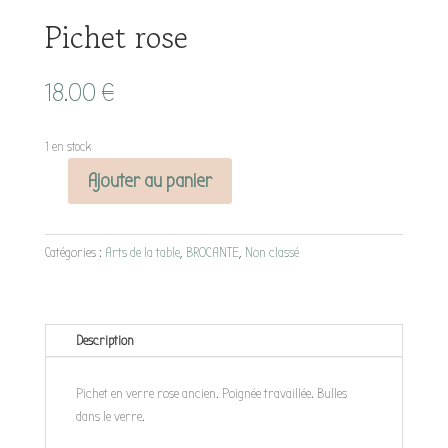
Pichet rose
18.00
€
1 en stock
Ajouter au panier
quantité
de
Pichet
Catégories :
Arts de la table
,
BROCANTE
,
Non classé
rose
Description
Pichet en verre rose ancien. Poignée travaillée. Bulles
dans le verre.