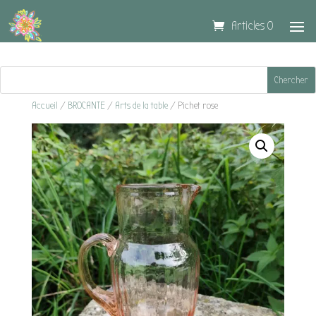
Articles 0
Accueil
/
BROCANTE
/
Arts de la table
/ Pichet rose