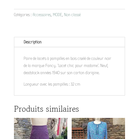
Paire
de
lacets
Catégories :
Accessoires
,
MODE
,
Non classé
noir
Description
Paire de lacets à pampilles en bois ciselé de couleur noir
de la marque Fancy. "Lacet chic pour madame". Neuf,
deadstock années 1940 sur son carton d'origine.
Longueur avec les pampilles : 32 cm
Produits similaires