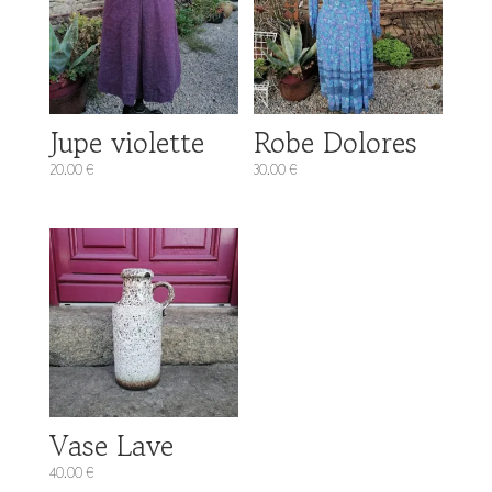
Jupe violette
Robe Dolores
20.00
€
30.00
€
Vase Lave
40.00
€