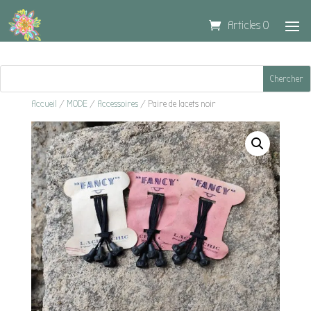
Articles 0
Accueil
/
MODE
/
Accessoires
/ Paire de lacets noir