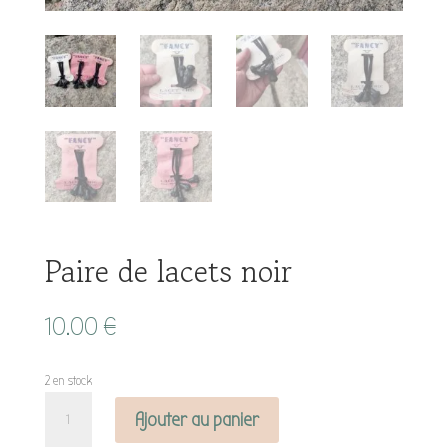
Paire de lacets noir
10.00
€
2 en stock
quantité
Ajouter au panier
de