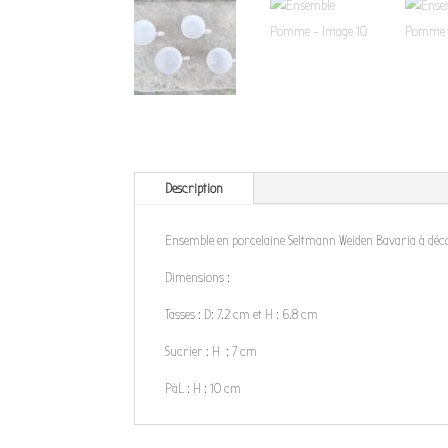
Description
Ensemble en porcelaine Seltmann Weiden Bavaria à décor
Dimensions :
Tasses : D: 7.2 cm et H : 6.8 cm
Sucrier : H : 7 cm
PàL : H : 10 cm