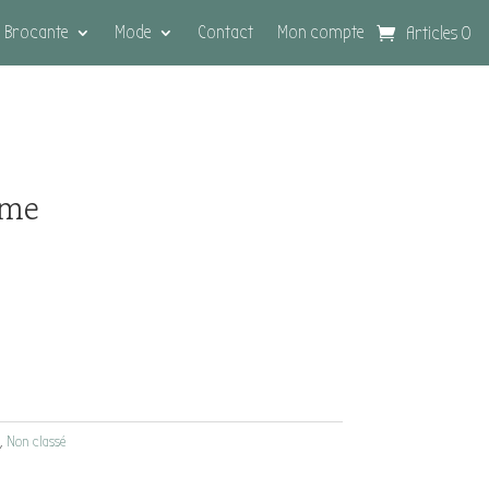
Brocante
Mode
Contact
Mon compte
Articles 0
mme
,
Non classé