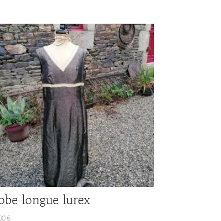
obe longue lurex
.00
€