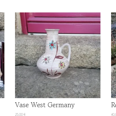
Vase West Germany
R
25.00
€
40