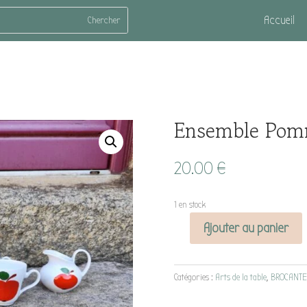
Accueil
Ensemble Po
20.00
€
1 en stock
Ajouter au panier
quantité
de
Ensemble
Catégories :
Arts de la table
,
BROCANTE
Pomme