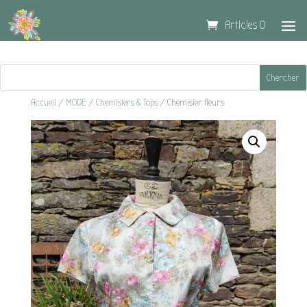
Articles 0
Accueil
/
MODE
/
Chemisiers & Tops
/ Chemisier fleurs