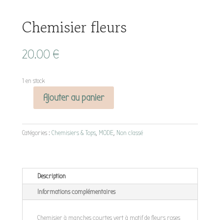
Chemisier fleurs
20.00
€
1 en stock
Ajouter au panier
quantité
de
Chemisier
Catégories :
Chemisiers & Tops
,
MODE
,
Non classé
fleurs
Description
Informations complémentaires
Chemisier à manches courtes vert à motif de fleurs roses