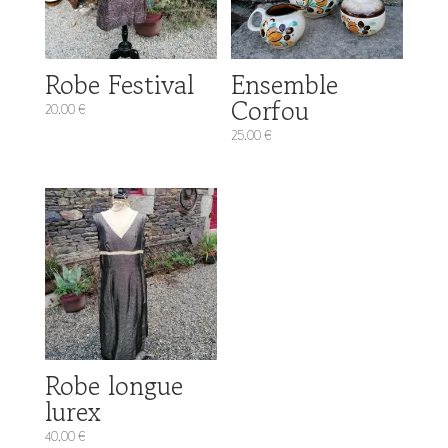
Robe Festival
Ensemble
Corfou
20.00
€
25.00
€
Robe longue
lurex
40.00
€