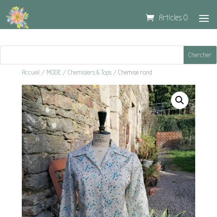
Articles 0
Accueil
/
MODE
/
Chemisiers & Tops
/ Chemise rond