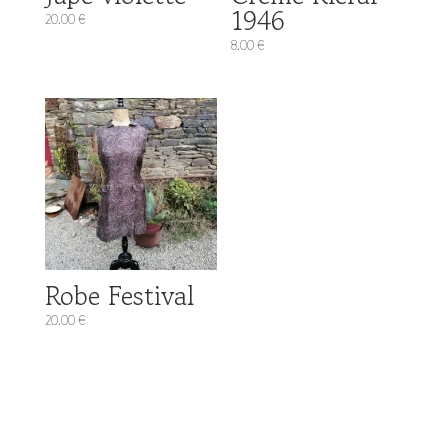
1946
20.00
€
8.00
€
Robe Festival
20.00
€