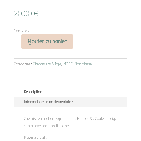
20.00
€
1 en stock
Ajouter au panier
quantité
de
Chemise
Catégories :
Chemisiers & Tops
,
MODE
,
Non classé
rond
Description
Informations complémentaires
Chemise en matière synthétique. Années 70. Couleur beige
et bleu avec des motifs ronds.
Mesure à plat :