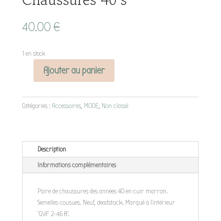
40.00
€
1 en stock
Ajouter au panier
quantité
de
Chaussures
Catégories :
Accessoires
,
MODE
,
Non classé
40's
Description
Informations complémentaires
Paire de chaussures des années 40 en cuir marron.
Semelles cousues. Neuf, deadstock. Marqué à l'intérieur
"GYF 2-46 8".