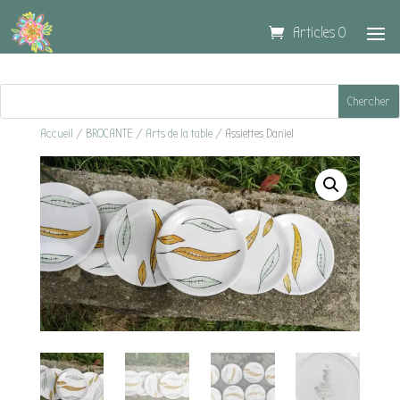
Articles 0
Accueil
/
BROCANTE
/
Arts de la table
/ Assiettes Daniel