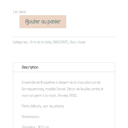
1 en stock
Ajouter au panier
quantité
de
Assiettes
Catégories :
Arts de la table
,
BROCANTE
,
Non classé
Daniel
Description
Ensemble de 8 assiettes à dessert de la manufacture de
Sarreguemines, modèle Daniel. Décor de feuilles vertes et
marron peint à la main. Années 1950.
Petits défauts, voir les photos.
Dimensions :
Diamètre : 18.5 cm